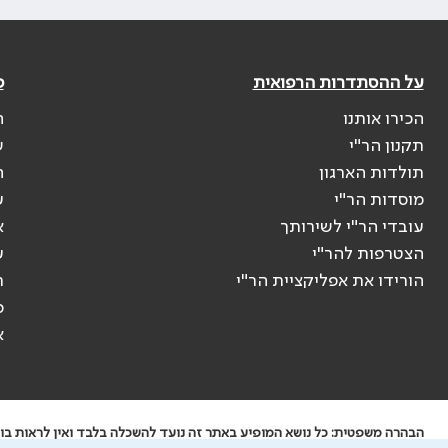
על ההסתדרות הרפואית
פ
הכירו אותנו
ה
תקנון הר"י
ש
תולדות הארגון
ה
מוסדות הר"י
ע
עובדי הר"י לשירותך
א
הצטרפות להר"י
ע
הורידו את אפליקציית הר"י
ר
ס
א
הבהרה משפטית: כל נושא המופיע באתר זה נועד להשכלה בלבד ואין לראות בו י