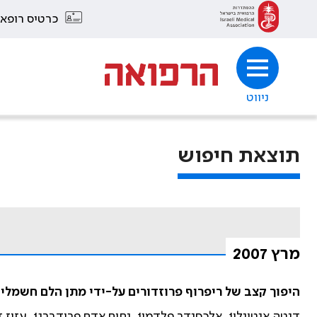
כרטיס רופא
ניווט
תוצאת חיפוש
מרץ 2007
היפוך קצב של ריפרוף פרוזדורים על-ידי מתן הלם חשמלי
דנטה אנטונלי1, אלכסנדר פלדמן1, נחום אדם פרידברג1, עזיז דראושה2, טיבריו רוזנפלד1