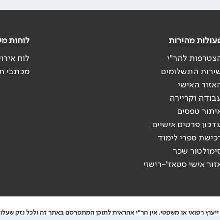
עולות מהירות
לוחות מי
צטרפות להר"י
לוח אירו
ירות התשלומים
מכתבי ת
אזור האישי
בודה וקריירה
יתור טפסים
דכון פרטים אישיים
כישת ספרי לימוד
ימולטור שכר
זור אישי סטאז'-רישוי
יעוץ רפואי או משפטי. אין הר"י אחראית לתוכן המתפרסם באתר זה ולכל נזק שעלול