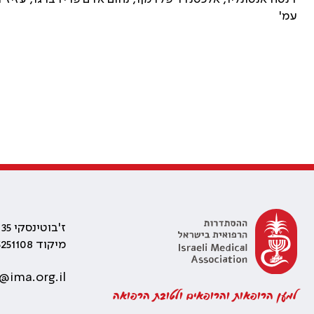
עמ'
ז'בוטינסקי 35 רמת גן, בניין התאומים 2
מיקוד 5251108
@ima.org.il
למען הרופאות והרופאים ולטובת הרפואה