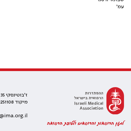
עמ'
ז'בוטינסקי 35 רמת גן, בניין התאומים 2
מיקוד 5251108
@ima.org.il
למען הרופאות והרופאים ולטובת הרפואה