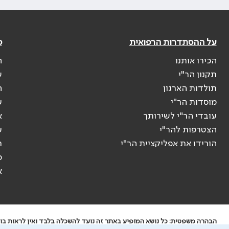
על ההסתדרות הרפואית
פ
הכירו אותנו
ה
תקנון הר"י
ש
תולדות הארגון
ה
מוסדות הר"י
ע
עובדי הר"י לשירותך
א
הצטרפות להר"י
ע
הורידו את אפליקציית הר"י
ר
ס
א
הבהרה משפטית: כל נושא המופיע באתר זה נועד להשכלה בלבד ואין לראות בו י