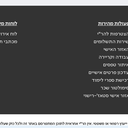
עולות מהירות
לוחות מי
צטרפות להר"י
לוח אירו
ירות התשלומים
מכתבי ת
אזור האישי
בודה וקריירה
יתור טפסים
דכון פרטים אישיים
כישת ספרי לימוד
ימולטור שכר
זור אישי סטאז'-רישוי
יעוץ רפואי או משפטי. אין הר"י אחראית לתוכן המתפרסם באתר זה ולכל נזק שעלול