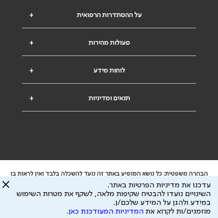
על ההסתדרות הרפואית
+
פעולות מהירות
+
לוחות מידע
+
תנאים ומדיניות
+
הבהרה משפטית: כל נושא המופיע באתר זה נועד להשכלה בלבד ואין לראות בו
ייעוץ רפואי או משפטי. אין הר"י אחראית לתוכן המתפרסם באתר זה ולכל נזק
עדכנו את מדיניות הפרטיות באתר.
שעלול להיגרם.
השינויים נועדו להבטיח שקיפות מלאה, לשקף את מטרות השימוש
ידוע לי שהר"י אוספת ושומרת מידע אישי לצורך מתן השרות וכי חלק ממנו עשוי
במידע ולהגן על המידע שלכם/ן.
להיות מועבר לצדדים שלישיים, הכל בכפוף ל
מדיניות הפרטיות
ול
תנאי השימוש
מוזמנים/ות לקרוא את
המדיניות המעודכנת כאן
.
כל הזכויות על המידע באתר שייכות להסתדרות הרפואית בישראל.