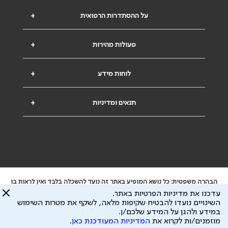
על ההסתדרות הרפואית
+
פעולות מהירות
+
לוחות מידע
+
תנאים ומדיניות
+
הבהרה משפטית: כל נושא המופיע באתר זה נועד להשכלה בלבד ואין לראות בו
ייעוץ רפואי או משפטי. אין הר"י אחראית לתוכן המתפרסם באתר זה ולכל נזק
עדכנו את מדיניות הפרטיות באתר.
שעלול להיגרם.
השינויים נועדו להבטיח שקיפות מלאה, לשקף את מטרות השימוש
ידוע לי שהר"י אוספת ושומרת מידע אישי לצורך מתן השרות וכי חלק ממנו עשוי
במידע ולהגן על המידע שלכם/ן.
להיות מועבר לצדדים שלישיים, הכל בכפוף ל
מדיניות הפרטיות
ול
תנאי השימוש
מוזמנים/ות לקרוא את
המדיניות המעודכנת כאן
.
כל הזכויות על המידע באתר שייכות להסתדרות הרפואית בישראל.