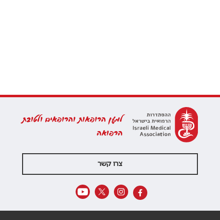
למען הרופאות והרופאים ולטובת
הרפואה
צרו קשר