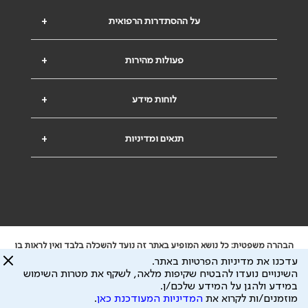
על ההסתדרות הרפואית
+
פעולות מהירות
+
לוחות מידע
+
תנאים ומדיניות
+
הבהרה משפטית: כל נושא המופיע באתר זה נועד להשכלה בלבד ואין לראות בו
ייעוץ רפואי או משפטי. אין הר"י אחראית לתוכן המתפרסם באתר זה ולכל נזק
עדכנו את מדיניות הפרטיות באתר.
שעלול להיגרם.
השינויים נועדו להבטיח שקיפות מלאה, לשקף את מטרות השימוש
ידוע לי שהר"י אוספת ושומרת מידע אישי לצורך מתן השרות וכי חלק ממנו עשוי
במידע ולהגן על המידע שלכם/ן.
להיות מועבר לצדדים שלישיים, הכל בכפוף ל
מדיניות הפרטיות
ול
תנאי השימוש
מוזמנים/ות לקרוא את
המדיניות המעודכנת כאן
.
כל הזכויות על המידע באתר שייכות להסתדרות הרפואית בישראל.