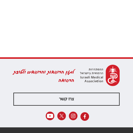
למען הרופאות והרופאים ולטובת
הרפואה
צרו קשר