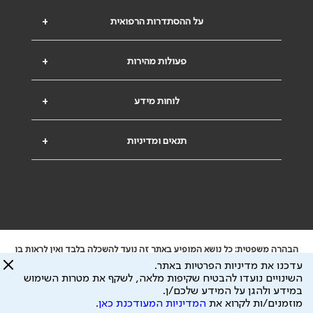
על ההסתדרות הרפואית
+
פעולות מהירות
+
לוחות מידע
+
תנאים ומדיניות
+
הבהרה משפטית: כל נושא המופיע באתר זה נועד להשכלה בלבד ואין לראות בו
ייעוץ רפואי או משפטי. אין הר"י אחראית לתוכן המתפרסם באתר זה ולכל נזק
עדכנו את מדיניות הפרטיות באתר.
שעלול להיגרם.
השינויים נועדו להבטיח שקיפות מלאה, לשקף את מטרות השימוש
ידוע לי שהר"י אוספת ושומרת מידע אישי לצורך מתן השרות וכי חלק ממנו עשוי
במידע ולהגן על המידע שלכם/ן.
להיות מועבר לצדדים שלישיים, הכל בכפוף ל
מדיניות הפרטיות
ול
תנאי השימוש
מוזמנים/ות לקרוא את
המדיניות המעודכנת כאן
.
כל הזכויות על המידע באתר שייכות להסתדרות הרפואית בישראל.