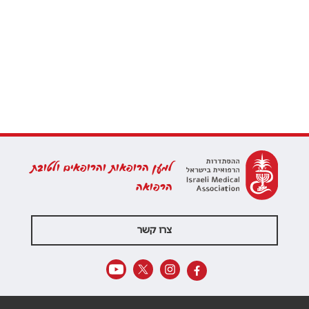
למען הרופאות והרופאים ולטובת
הרפואה
צרו קשר