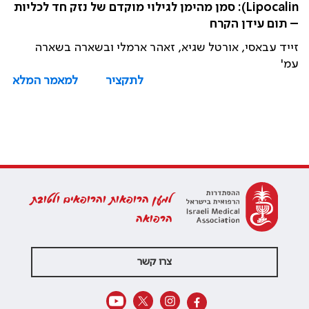
Lipocalin): סמן מהימן לגילוי מוקדם של נזק חד לכליות
– תום עידן הקרח
זייד עבאסי, אורטל שגיא, זאהר ארמלי ובשארה בשארה
עמ'
לתקציר
למאמר המלא
למען הרופאות והרופאים ולטובת
הרפואה
צרו קשר