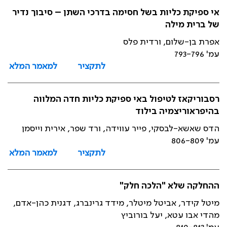
אי ספיקת כליות בשל חסימה בדרכי השתן – סיבוך נדיר
של ברית מילה
אפרת בן-שלום, ורדית פלס
עמ' 793-796
לתקציר
למאמר המלא
רסבוריקאז לטיפול באי ספיקת כליות חדה המלווה
בהיפראוריצמיה בילוד
הדס שאשא-לבסקי, פייר עווידה, ורד שפר, אירית וייסמן
עמ' 806-809
לתקציר
למאמר המלא
ההחלקה שלא "הלכה חלק"
מיטל קידר, אביטל מיטלר, מידד גרינברג, דגנית כהן-אדם,
מהדי אבו עטא, יעל בורוביץ