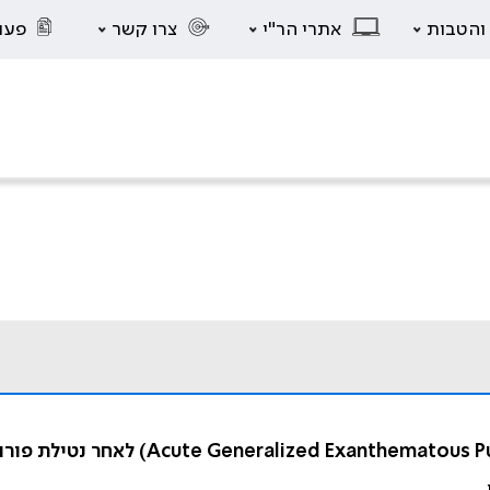
 והטבות
אתרי הר"י
צרו קשר
פעו