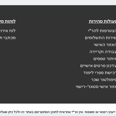
עולות מהירות
לוחות מי
צטרפות להר"י
לוח אירו
ירות התשלומים
מכתבי ת
אזור האישי
בודה וקריירה
יתור טפסים
דכון פרטים אישיים
כישת ספרי לימוד
ימולטור שכר
זור אישי סטאז'-רישוי
יעוץ רפואי או משפטי. אין הר"י אחראית לתוכן המתפרסם באתר זה ולכל נזק שעלול