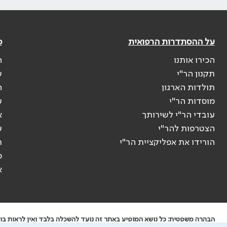
על ההסתדרות הרפואית
פ
הכירו אותנו
ה
תקנון הר"י
ש
תולדות הארגון
ה
מוסדות הר"י
ע
עובדי הר"י לשירותך
א
הצטרפות להר"י
ע
הורידו את אפליקציית הר"י
ר
ס
א
הבהרה משפטית: כל נושא המופיע באתר זה נועד להשכלה בלבד ואין לראות בו י