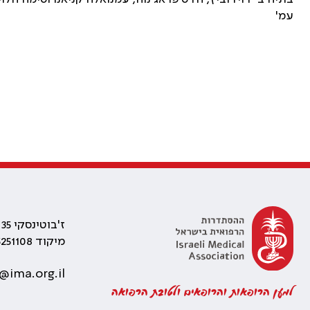
עמ'
ז'בוטינסקי 35 רמת גן, בניין התאומים 2
מיקוד 5251108
@ima.org.il
למען הרופאות והרופאים ולטובת הרפואה