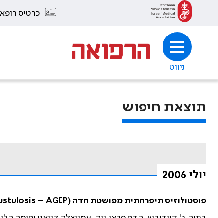
כרטיס רופא
ניווט
תוצאת חיפוש
יולי 2006
פוסטולוזיס תיפרחתית מפושטת חדה (Acute Generalized Exanthematous Pustulosis – AGEP) לאחר נטילת פורוסמיד
בתיה ב' דוידוביץ, הדס פראג נוה, עמנואלה קניאנו וסימה הלוי