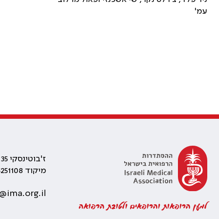
עמ'
ז'בוטינסקי 35 רמת גן, בניין התאומים 2
מיקוד 5251108
@ima.org.il
למען הרופאות והרופאים ולטובת הרפואה