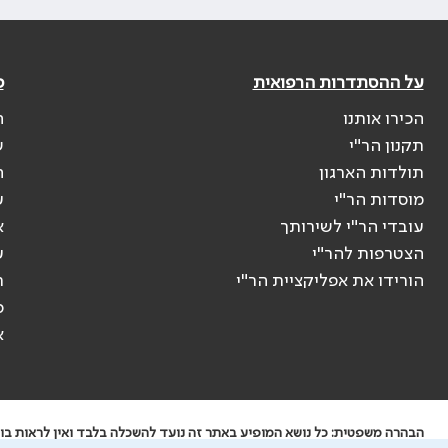
על ההסתדרות הרפואית
פ
הכירו אותנו
ה
תקנון הר"י
ש
תולדות הארגון
ה
מוסדות הר"י
ע
עובדי הר"י לשירותך
א
הצטרפות להר"י
ע
הורידו את אפליקציית הר"י
ר
ס
א
הבהרה משפטית: כל נושא המופיע באתר זה נועד להשכלה בלבד ואין לראות בו י