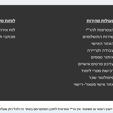
עולות מהירות
לוחות מי
צטרפות להר"י
לוח אירו
ירות התשלומים
מכתבי ת
אזור האישי
בודה וקריירה
יתור טפסים
דכון פרטים אישיים
כישת ספרי לימוד
ימולטור שכר
זור אישי סטאז'-רישוי
יעוץ רפואי או משפטי. אין הר"י אחראית לתוכן המתפרסם באתר זה ולכל נזק שעלול