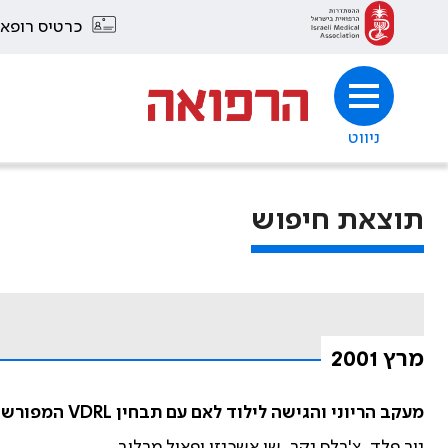
כרטיס רופא
ניווט
תוצאת חיפוש
מרץ 2001
מעקב הריוני והגישה לילוד לאם עם תבחין VDRL המפורש כחיובי
ניר פלד, צ'רלס נקר, שי אשכנזי ופאול מרלוב