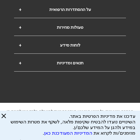
על ההסתדרות הרפואית
+
פעולות מהירות
+
לוחות מידע
+
תנאים ומדיניות
+
הבהרה משפטית: כל נושא המופיע באתר זה נועד להשכלה בלבד ואין לראות בו
עדכנו את מדיניות הפרטיות באתר.
ייעוץ רפואי או משפטי. אין הר"י אחראית לתוכן המתפרסם באתר זה ולכל נזק
השינויים נועדו להבטיח שקיפות מלאה, לשקף את מטרות השימוש
שעלול להיגרם.
במידע ולהגן על המידע שלכם/ן.
ידוע לי שהר"י אוספת ושומרת מידע אישי לצורך מתן השרות וכי חלק ממנו עשוי
מוזמנים/ות לקרוא את
המדיניות המעודכנת כאן
.
להיות מועבר לצדדים שלישיים, הכל בכפוף ל
מדיניות הפרטיות
ול
תנאי השימוש
כל הזכויות על המידע באתר שייכות להסתדרות הרפואית בישראל.