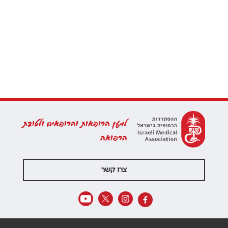
למען הרופאות והרופאים ולטובת
הרפואה
צרו קשר