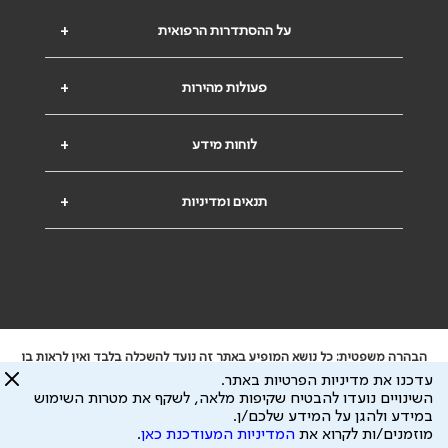
על ההסתדרות הרפואית
+
פעולות מהירות
+
לוחות מידע
+
תנאים ומדיניות
+
הבהרה משפטית: כל נושא המופיע באתר זה נועד להשכלה בלבד ואין לראות בו
ייעוץ רפואי או משפטי. אין הר"י אחראית לתוכן המתפרסם באתר זה ולכל נזק
עדכנו את מדיניות הפרטיות באתר.
שעלול להיגרם.
השינויים נועדו להבטיח שקיפות מלאה, לשקף את מטרות השימוש
ידוע לי שהר"י אוספת ושומרת מידע אישי לצורך מתן השרות וכי חלק ממנו עשוי
במידע ולהגן על המידע שלכם/ן.
להיות מועבר לצדדים שלישיים, הכל בכפוף ל
מדיניות הפרטיות
ול
תנאי השימוש
מוזמנים/ות לקרוא את
המדיניות המעודכנת כאן
.
כל הזכויות על המידע באתר שייכות להסתדרות הרפואית בישראל.