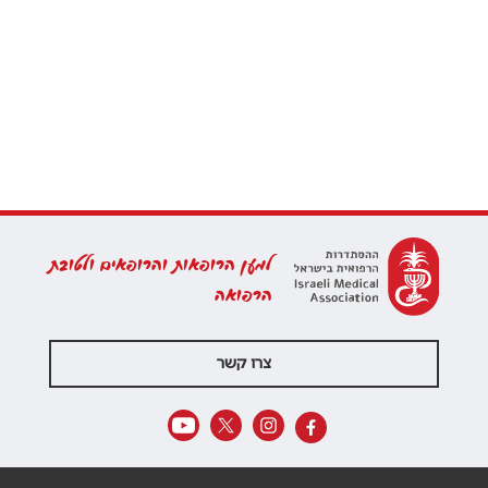
למען הרופאות והרופאים ולטובת
הרפואה
צרו קשר