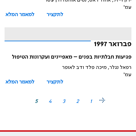
ירון וייזל, אהוד ראט, נסים אוחנה ודן עטר
עמ'
לתקציר
למאמר המלא
פברואר 1997
פגיעות חבלתיות בפנים – מאפיינים ועקרונות הטיפול
רפאל נגלר, מיכה פלד ודב לאופר
עמ'
לתקציר
למאמר המלא
5
4
3
2
1