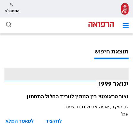
התחבר/י
תוצאת חיפוש
ינואר 1999
נצור טראומטי בין הוותין לווריד החלול התחתון
גד שקד, אריה אריש ודוד צייגר
עמ'
לתקציר
למאמר המלא