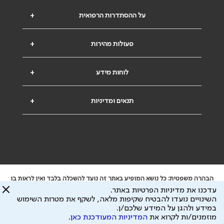
על ההסתדרות הרפואית
+
פעולות מהירות
+
לוחות מידע
+
תנאים ומדיניות
+
הבהרה משפטית: כל נושא המופיע באתר זה נועד להשכלה בלבד ואין לראות בו
ייעוץ רפואי או משפטי. אין הר"י אחראית לתוכן המתפרסם באתר זה ולכל נזק
עדכנו את מדיניות הפרטיות באתר.
שעלול להיגרם.
השינויים נועדו להבטיח שקיפות מלאה, לשקף את מטרות השימוש
ידוע לי שהר"י אוספת ושומרת מידע אישי לצורך מתן השרות וכי חלק ממנו עשוי
במידע ולהגן על המידע שלכם/ן.
להיות מועבר לצדדים שלישיים, הכל בכפוף ל
מדיניות הפרטיות
ול
תנאי השימוש
מוזמנים/ות לקרוא את
המדיניות המעודכנת כאן
.
כל הזכויות על המידע באתר שייכות להסתדרות הרפואית בישראל.