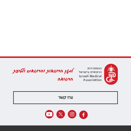
למען הרופאות והרופאים ולטובת
הרפואה
צרו קשר