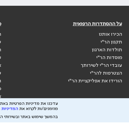
על ההסתדרות הרפואית
פ
הכירו אותנו
ה
תקנון הר"י
ש
תולדות הארגון
ה
מוסדות הר"י
ע
עובדי הר"י לשירותך
א
הצטרפות להר"י
ע
הורידו את אפליקציית הר"י
ר
ס
א
עדכנו את מדיניות הפרטיות באתר
מוזמנים/ות לקרוא את
המדיניות 
בהמשך שימוש באתר ובשירותי ה
הבהרה משפטית: כל נושא המופיע באתר זה נועד להשכלה בלבד ואין לראות בו י