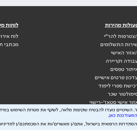
עולות מהירות
לוחות מי
צטרפות להר"י
לוח אירו
ירות התשלומים
מכתבי ת
אזור האישי
בודה וקריירה
יתור טפסים
דכון פרטים אישיים
כישת ספרי לימוד
ימולטור שכר
זור אישי סטאז'-רישוי
.
השינויים נועדו להבטיח שקיפות מלאה, לשקף את מטרות השימוש במידע
המעודכנת כאן
.
הסתדרות הרפואית בישראל, אתם/ן מאשרים/ות את הסכמתכם/ן למדיניו
יעוץ רפואי או משפטי. אין הר"י אחראית לתוכן המתפרסם באתר זה ולכל נזק שעלול