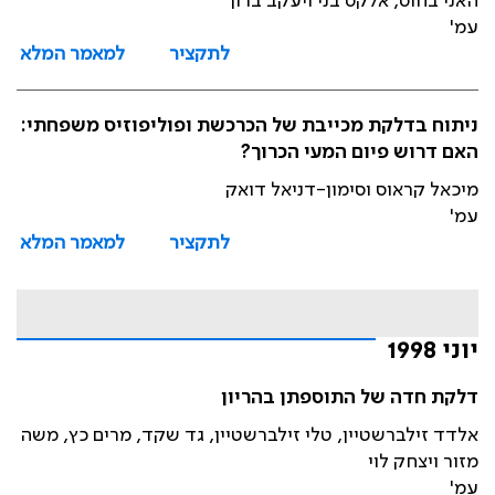
האני בחוס, אלקס בני ויעקב ברוך
עמ'
לתקציר
למאמר המלא
ניתוח בדלקת מכייבת של הכרכשת ופוליפוזיס משפחתי:
האם דרוש פיום המעי הכרוך?
מיכאל קראוס וסימון-דניאל דואק
עמ'
לתקציר
למאמר המלא
יוני 1998
דלקת חדה של התוספתן בהריון
אלדד זילברשטיין, טלי זילברשטיין, גד שקד, מרים כץ, משה
מזור ויצחק לוי
עמ'