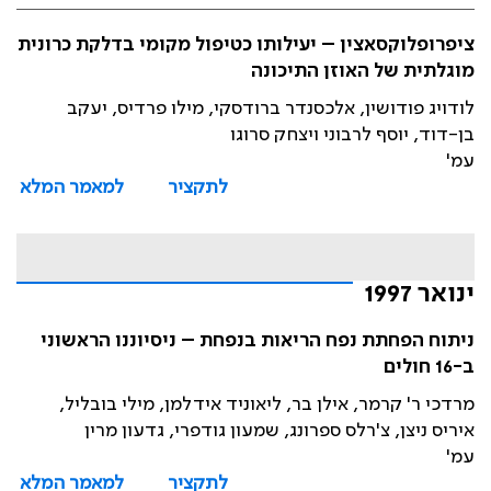
ציפרופלוקסאצין – יעילותו כטיפול מקומי בדלקת כרונית
מוגלתית של האוזן התיכונה
לודויג פודושין, אלכסנדר ברודסקי, מילו פרדיס, יעקב
בן-דוד, יוסף לרבוני ויצחק סרוגו
עמ'
לתקציר
למאמר המלא
ינואר 1997
ניתוח הפחתת נפח הריאות בנפחת – ניסיוננו הראשוני
ב-16 חולים
מרדכי ר' קרמר, אילן בר, ליאוניד אידלמן, מילי בובליל,
איריס ניצן, צ'רלס ספרונג, שמעון גודפרי, גדעון מרין
עמ'
לתקציר
למאמר המלא