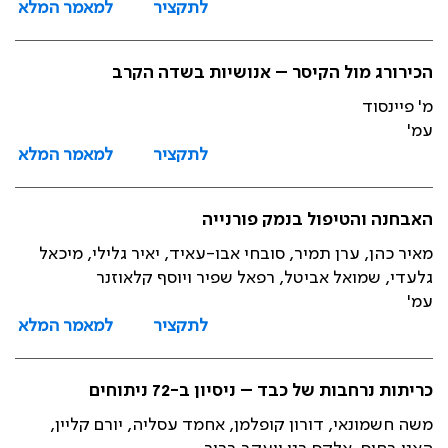
לתקציר
למאמר המלא
הכירורג מול הקיסר – אנושיות בשדה הקרב
מ' פיינסוד
עמ'
לתקציר
למאמר המלא
האבחנה והטיפול בנמק פורנייה
מאיר כהן, ערן תמיר, סובחי אבו-עאיד, יאיר גלילי, מיכאל
גלעדי, שמואל אביטל, רפאל שפיר ויוסף קלאוזנר
עמ'
לתקציר
למאמר המלא
כריתות נרחבות של כבד – ניסיון ב-72 ניתוחים
משה חשמונאי, דורון קופלמן, אחמד עסליה, יורם קליין,