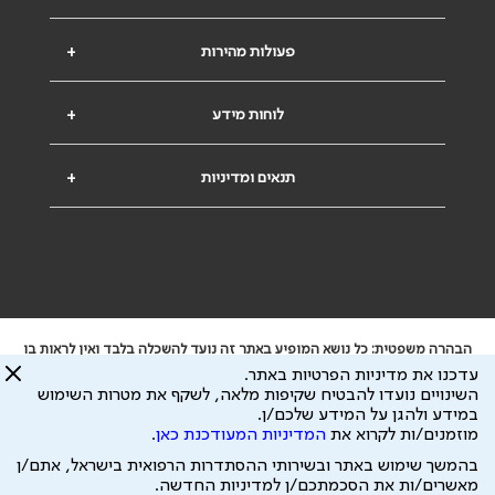
פעולות מהירות
+
לוחות מידע
+
תנאים ומדיניות
+
הבהרה משפטית: כל נושא המופיע באתר זה נועד להשכלה בלבד ואין לראות בו
ייעוץ רפואי או משפטי. אין הר"י אחראית לתוכן המתפרסם באתר זה ולכל נזק
עדכנו את מדיניות הפרטיות באתר.
שעלול להיגרם.
השינויים נועדו להבטיח שקיפות מלאה, לשקף את מטרות השימוש
ידוע לי שהר"י אוספת ושומרת מידע אישי לצורך מתן השרות וכי חלק ממנו עשוי
במידע ולהגן על המידע שלכם/ן.
להיות מועבר לצדדים שלישיים, הכל בכפוף ל
מדיניות הפרטיות
ול
תנאי השימוש
מוזמנים/ות לקרוא את
המדיניות המעודכנת כאן
.
כל הזכויות על המידע באתר שייכות להסתדרות הרפואית בישראל.
בהמשך שימוש באתר ובשירותי ההסתדרות הרפואית בישראל, אתם/ן
פיתוח ע"י
עיצוב ע"י
מאשרים/ות את הסכמתכם/ן למדיניות החדשה.