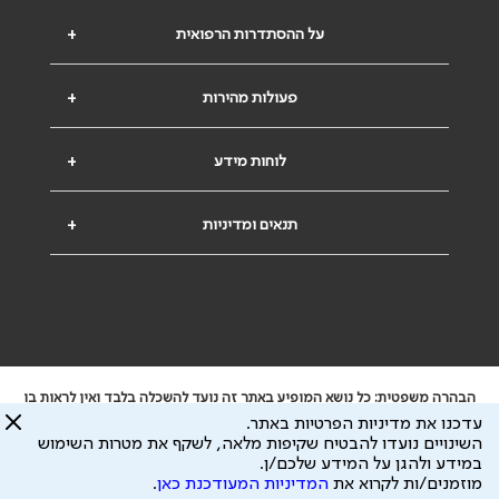
על ההסתדרות הרפואית
+
פעולות מהירות
+
לוחות מידע
+
תנאים ומדיניות
+
הבהרה משפטית: כל נושא המופיע באתר זה נועד להשכלה בלבד ואין לראות בו
ייעוץ רפואי או משפטי. אין הר"י אחראית לתוכן המתפרסם באתר זה ולכל נזק
עדכנו את מדיניות הפרטיות באתר.
שעלול להיגרם.
השינויים נועדו להבטיח שקיפות מלאה, לשקף את מטרות השימוש
ידוע לי שהר"י אוספת ושומרת מידע אישי לצורך מתן השרות וכי חלק ממנו עשוי
במידע ולהגן על המידע שלכם/ן.
להיות מועבר לצדדים שלישיים, הכל בכפוף ל
מדיניות הפרטיות
ול
תנאי השימוש
מוזמנים/ות לקרוא את
המדיניות המעודכנת כאן
.
כל הזכויות על המידע באתר שייכות להסתדרות הרפואית בישראל.