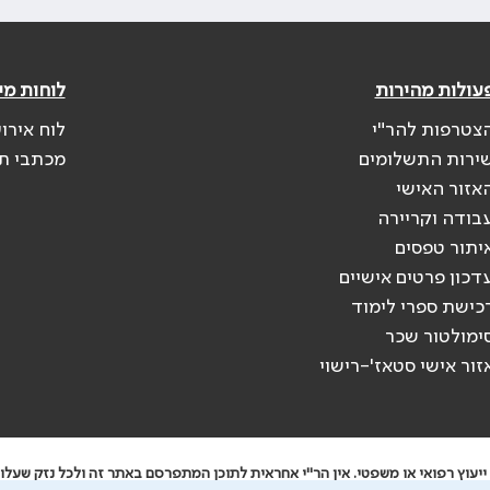
עולות מהירות
לוחות מי
צטרפות להר"י
לוח אירו
ירות התשלומים
מכתבי ת
אזור האישי
בודה וקריירה
יתור טפסים
דכון פרטים אישיים
כישת ספרי לימוד
ימולטור שכר
זור אישי סטאז'-רישוי
יעוץ רפואי או משפטי. אין הר"י אחראית לתוכן המתפרסם באתר זה ולכל נזק שעלול