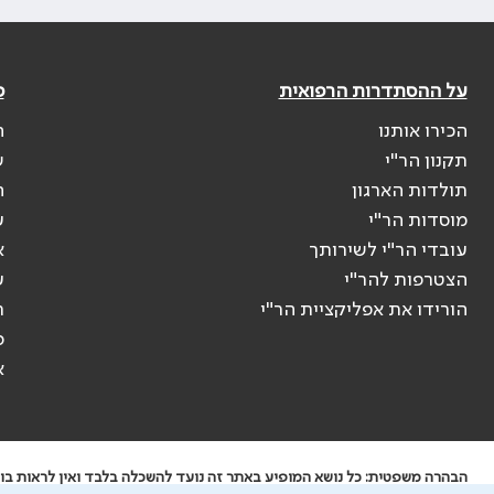
על ההסתדרות הרפואית
פ
הכירו אותנו
ה
תקנון הר"י
ש
תולדות הארגון
ה
מוסדות הר"י
ע
עובדי הר"י לשירותך
א
הצטרפות להר"י
ע
הורידו את אפליקציית הר"י
ר
ס
א
הבהרה משפטית: כל נושא המופיע באתר זה נועד להשכלה בלבד ואין לראות בו י