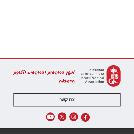
למען הרופאות והרופאים ולטובת
הרפואה
צרו קשר