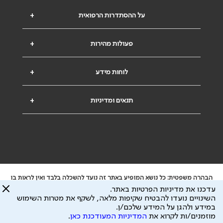
על ההסתדרות הרפואית
+
פעולות מהירות
+
לוחות מידע
+
תנאים ומדיניות
+
הבהרה משפטית: כל נושא המופיע באתר זה נועד להשכלה בלבד ואין לראות בו
ייעוץ רפואי או משפטי. אין הר"י אחראית לתוכן המתפרסם באתר זה ולכל נזק
עדכנו את מדיניות הפרטיות באתר.
שעלול להיגרם.
השינויים נועדו להבטיח שקיפות מלאה, לשקף את מטרות השימוש
ידוע לי שהר"י אוספת ושומרת מידע אישי לצורך מתן השרות וכי חלק ממנו עשוי
במידע ולהגן על המידע שלכם/ן.
להיות מועבר לצדדים שלישיים, הכל בכפוף ל
מדיניות הפרטיות
ול
תנאי השימוש
מוזמנים/ות לקרוא את
המדיניות המעודכנת כאן
.
כל הזכויות על המידע באתר שייכות להסתדרות הרפואית בישראל.