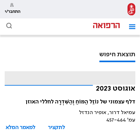
התחבר/י
תוצאת חיפוש
אוגוסט 2023
דלף עצמוני של נוֹזֵל הַמּוֹחַ וְהַשִּׁדְרָה לחללי האוזן
עמיאל דרור, אופיר הנדזל
עמ' 457-464
לתקציר
למאמר המלא