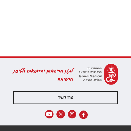
למען הרופאות והרופאים ולטובת
הרפואה
צרו קשר