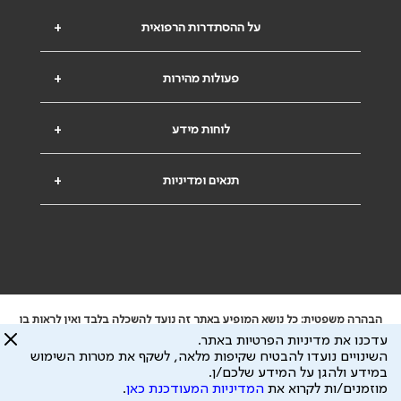
על ההסתדרות הרפואית
+
פעולות מהירות
+
לוחות מידע
+
תנאים ומדיניות
+
הבהרה משפטית: כל נושא המופיע באתר זה נועד להשכלה בלבד ואין לראות בו
ייעוץ רפואי או משפטי. אין הר"י אחראית לתוכן המתפרסם באתר זה ולכל נזק
עדכנו את מדיניות הפרטיות באתר.
שעלול להיגרם.
השינויים נועדו להבטיח שקיפות מלאה, לשקף את מטרות השימוש
ידוע לי שהר"י אוספת ושומרת מידע אישי לצורך מתן השרות וכי חלק ממנו עשוי
במידע ולהגן על המידע שלכם/ן.
להיות מועבר לצדדים שלישיים, הכל בכפוף ל
מדיניות הפרטיות
ול
תנאי השימוש
מוזמנים/ות לקרוא את
המדיניות המעודכנת כאן
.
כל הזכויות על המידע באתר שייכות להסתדרות הרפואית בישראל.