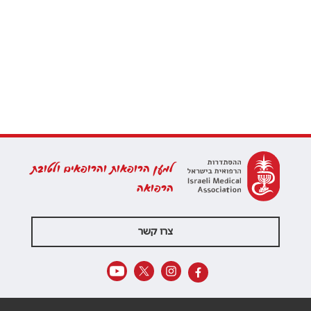
למען הרופאות והרופאים ולטובת
הרפואה
צרו קשר