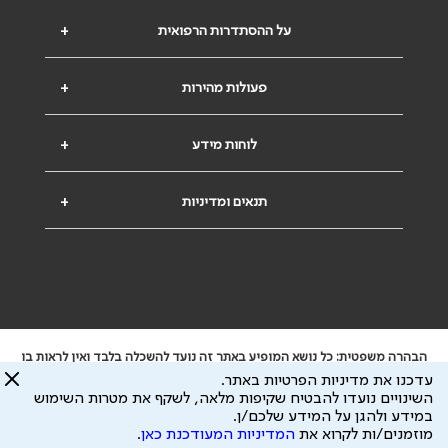
על ההסתדרות הרפואית
+
פעולות מהירות
+
לוחות מידע
+
תנאים ומדיניות
+
הבהרה משפטית: כל נושא המופיע באתר זה נועד להשכלה בלבד ואין לראות בו
ייעוץ רפואי או משפטי. אין הר"י אחראית לתוכן המתפרסם באתר זה ולכל נזק
עדכנו את מדיניות הפרטיות באתר.
שעלול להיגרם.
השינויים נועדו להבטיח שקיפות מלאה, לשקף את מטרות השימוש
ידוע לי שהר"י אוספת ושומרת מידע אישי לצורך מתן השרות וכי חלק ממנו עשוי
במידע ולהגן על המידע שלכם/ן.
להיות מועבר לצדדים שלישיים, הכל בכפוף ל
מדיניות הפרטיות
ול
תנאי השימוש
מוזמנים/ות לקרוא את
המדיניות המעודכנת כאן
.
כל הזכויות על המידע באתר שייכות להסתדרות הרפואית בישראל.