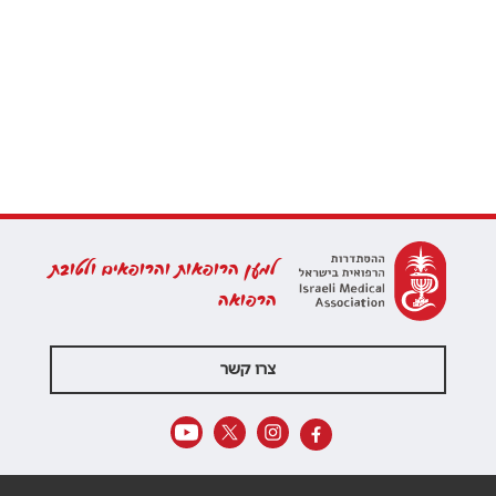
למען הרופאות והרופאים ולטובת
הרפואה
צרו קשר