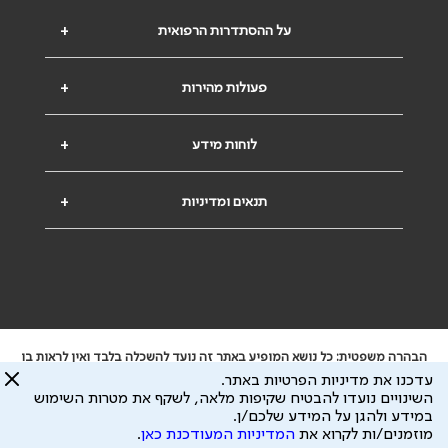
על ההסתדרות הרפואית
+
פעולות מהירות
+
לוחות מידע
+
תנאים ומדיניות
+
הבהרה משפטית: כל נושא המופיע באתר זה נועד להשכלה בלבד ואין לראות בו
ייעוץ רפואי או משפטי. אין הר"י אחראית לתוכן המתפרסם באתר זה ולכל נזק
עדכנו את מדיניות הפרטיות באתר.
שעלול להיגרם.
השינויים נועדו להבטיח שקיפות מלאה, לשקף את מטרות השימוש
ידוע לי שהר"י אוספת ושומרת מידע אישי לצורך מתן השרות וכי חלק ממנו עשוי
במידע ולהגן על המידע שלכם/ן.
להיות מועבר לצדדים שלישיים, הכל בכפוף ל
מדיניות הפרטיות
ול
תנאי השימוש
מוזמנים/ות לקרוא את
המדיניות המעודכנת כאן
.
כל הזכויות על המידע באתר שייכות להסתדרות הרפואית בישראל.