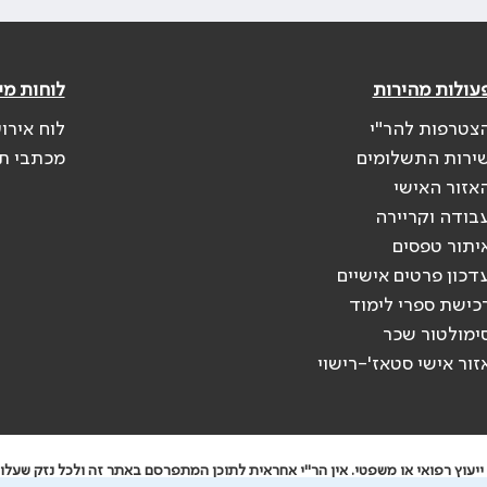
עולות מהירות
לוחות מי
צטרפות להר"י
לוח אירו
ירות התשלומים
מכתבי ת
אזור האישי
בודה וקריירה
יתור טפסים
דכון פרטים אישיים
כישת ספרי לימוד
ימולטור שכר
זור אישי סטאז'-רישוי
יעוץ רפואי או משפטי. אין הר"י אחראית לתוכן המתפרסם באתר זה ולכל נזק שעלול