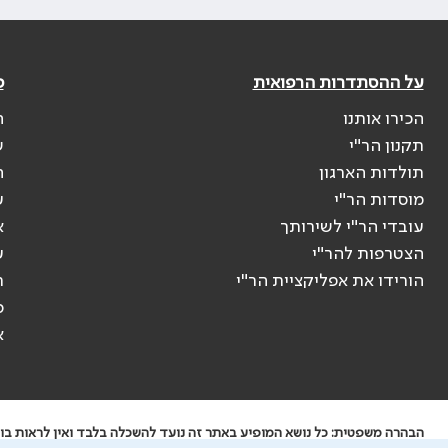
על ההסתדרות הרפואית
פ
הכירו אותנו
ה
תקנון הר"י
ש
תולדות הארגון
ה
מוסדות הר"י
ע
עובדי הר"י לשירותך
א
הצטרפות להר"י
ע
הורידו את אפליקציית הר"י
ר
ס
א
הבהרה משפטית: כל נושא המופיע באתר זה נועד להשכלה בלבד ואין לראות בו י