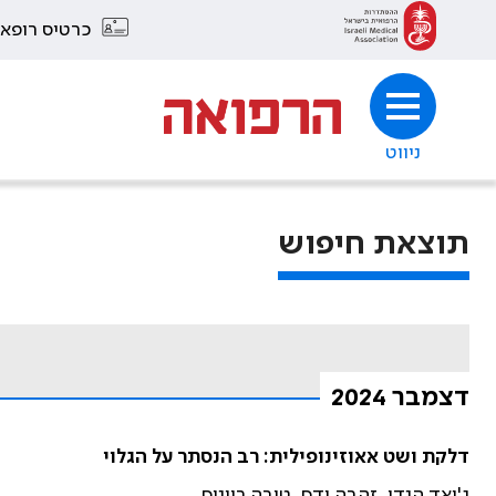
כרטיס רופא
ניווט
תוצאת חיפוש
דצמבר 2024
דלקת ושט אאוזינופילית: רב הנסתר על הגלוי
ג'ואד הנדי, זהבה ודס, טובה רייניס