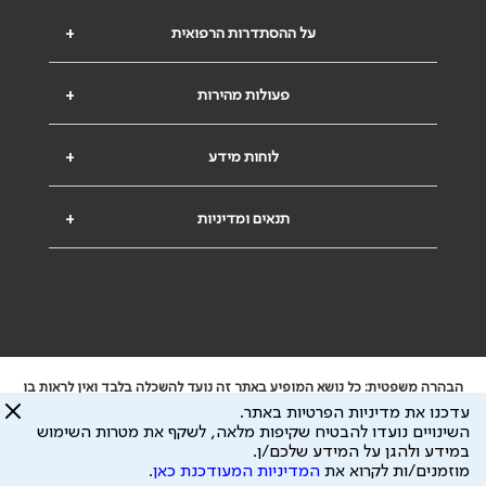
על ההסתדרות הרפואית
+
פעולות מהירות
+
לוחות מידע
+
תנאים ומדיניות
+
הבהרה משפטית: כל נושא המופיע באתר זה נועד להשכלה בלבד ואין לראות בו
ייעוץ רפואי או משפטי. אין הר"י אחראית לתוכן המתפרסם באתר זה ולכל נזק
עדכנו את מדיניות הפרטיות באתר.
שעלול להיגרם.
השינויים נועדו להבטיח שקיפות מלאה, לשקף את מטרות השימוש
ידוע לי שהר"י אוספת ושומרת מידע אישי לצורך מתן השרות וכי חלק ממנו עשוי
במידע ולהגן על המידע שלכם/ן.
להיות מועבר לצדדים שלישיים, הכל בכפוף ל
מדיניות הפרטיות
ול
תנאי השימוש
מוזמנים/ות לקרוא את
המדיניות המעודכנת כאן
.
כל הזכויות על המידע באתר שייכות להסתדרות הרפואית בישראל.