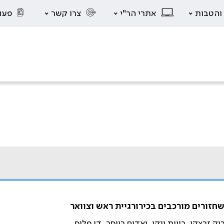
 והטבות
אתרי הר"י
צרו קשר
פעו
חזורים מורכבים בכירורגיית ראש וצוואר
 זרצקי, רווית ינקו, ואדים רייסר, דן פליס