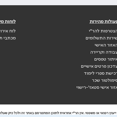
עולות מהירות
לוחות מי
צטרפות להר"י
לוח אירו
ירות התשלומים
מכתבי ת
אזור האישי
בודה וקריירה
יתור טפסים
דכון פרטים אישיים
כישת ספרי לימוד
ימולטור שכר
זור אישי סטאז'-רישוי
יעוץ רפואי או משפטי. אין הר"י אחראית לתוכן המתפרסם באתר זה ולכל נזק שעלול