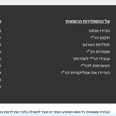
על ההסתדרות הרפואית
פ
הכירו אותנו
ה
תקנון הר"י
ש
תולדות הארגון
ה
מוסדות הר"י
ע
עובדי הר"י לשירותך
א
הצטרפות להר"י
ע
הורידו את אפליקציית הר"י
ר
ס
א
הבהרה משפטית: כל נושא המופיע באתר זה נועד להשכלה בלבד ואין לראות בו י