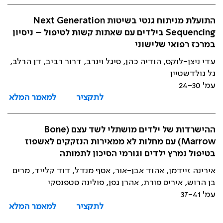
התועלת מניתוח גנטי בשיטות Next Generation
Sequencing בילדים עם שאתות קשות לטיפול – ניסיון
במרכז רפואי שלישוני
עדי ניצן-לוקס, הודיה כהן, סיגל וינרב, דרור רביב, דן הרלב,
גל גולדשטיין
עמ' 24-30
לתקציר
למאמר המלא
ההישרדות של ילדים מושתלי לשד עצם (Bone
Marrow) עם מחלות לא ממאירות הנזקקים לאשפוז
בטיפול נמרץ ילדים וגורמי הסיכון לתמותה
אירינה זיידמן, אהוד אבן-אור, אסף מנדל, דוד קלייד, מרים
בן הרוש, איריס פורת, אהרן גפן, פולינה סטפנסקי
עמ' 37-41
לתקציר
למאמר המלא