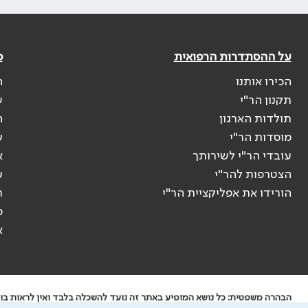
על ההסתדרות הרפואית
פ
הכירו אותנו
ה
תקנון הר"י
ש
תולדות הארגון
ה
מוסדות הר"י
ע
עובדי הר"י לשירותך
א
הצטרפות להר"י
ע
הורידו את אפליקציית הר"י
ר
ס
א
הבהרה משפטית: כל נושא המופיע באתר זה נועד להשכלה בלבד ואין לראות בו י