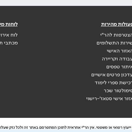
עולות מהירות
לוחות מי
צטרפות להר"י
לוח אירו
ירות התשלומים
מכתבי ת
אזור האישי
בודה וקריירה
יתור טפסים
דכון פרטים אישיים
כישת ספרי לימוד
ימולטור שכר
זור אישי סטאז'-רישוי
יעוץ רפואי או משפטי. אין הר"י אחראית לתוכן המתפרסם באתר זה ולכל נזק שעלול