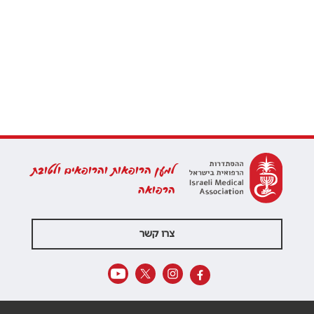
למען הרופאות והרופאים ולטובת
הרפואה
צרו קשר