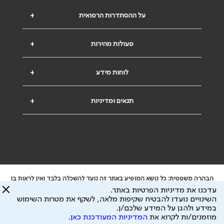
על ההסתדרות הרפואית
+
פעולות מהירות
+
לוחות מידע
+
תנאים ומדיניות
+
הבהרה משפטית: כל נושא המופיע באתר זה נועד להשכלה בלבד ואין לראות בו
ייעוץ רפואי או משפטי. אין הר"י אחראית לתוכן המתפרסם באתר זה ולכל נזק
עדכנו את מדיניות הפרטיות באתר.
שעלול להיגרם.
השינויים נועדו להבטיח שקיפות מלאה, לשקף את מטרות השימוש
ידוע לי שהר"י אוספת ושומרת מידע אישי לצורך מתן השרות וכי חלק ממנו עשוי
במידע ולהגן על המידע שלכם/ן.
להיות מועבר לצדדים שלישיים, הכל בכפוף ל
מדיניות הפרטיות
ול
תנאי השימוש
מוזמנים/ות לקרוא את
המדיניות המעודכנת כאן
.
כל הזכויות על המידע באתר שייכות להסתדרות הרפואית בישראל.