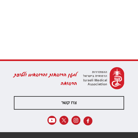
למען הרופאות והרופאים ולטובת
הרפואה
צרו קשר