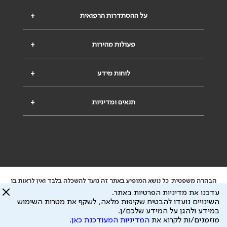
על ההסתדרות הרפואית
+
פעולות מהירות
+
לוחות מידע
+
תנאים ומדיניות
+
הבהרה משפטית: כל נושא המופיע באתר זה נועד להשכלה בלבד ואין לראות בו
ייעוץ רפואי או משפטי. אין הר"י אחראית לתוכן המתפרסם באתר זה ולכל נזק
עדכנו את מדיניות הפרטיות באתר.
שעלול להיגרם.
השינויים נועדו להבטיח שקיפות מלאה, לשקף את מטרות השימוש
ידוע לי שהר"י אוספת ושומרת מידע אישי לצורך מתן השרות וכי חלק ממנו עשוי
במידע ולהגן על המידע שלכם/ן.
להיות מועבר לצדדים שלישיים, הכל בכפוף ל
מדיניות הפרטיות
ול
תנאי השימוש
מוזמנים/ות לקרוא את
המדיניות המעודכנת כאן
.
כל הזכויות על המידע באתר שייכות להסתדרות הרפואית בישראל.