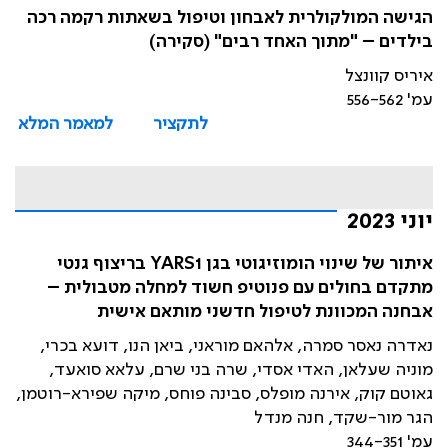
הגישה המולקולרית לאבחון וטיפול בשאתות רקמה רכה
בילדים – "מתוך האחד רבים" (סקירה)
איריס קוונצל
עמ' 556-562
לתקציר
למאמר המלא
יוני 2023
איתור של שינוי הומוזיגוטי בגן YARS1 בריצוף גנטי
מתקדם בחולים עם פנוטיפ חשוד למחלה מטבולית –
אבחנה המכוונת לטיפול חדשני מותאם אישית
נאדרה נאסר סמרה, אלהאם מוראני, ביאן הנו, דועא בכרי,
מוניה שעלאן, האדי אסדי, שרה בני שרם, עלאא סואעד,
גאוטם קוק, אירנה מופלס, סבינה פוחס, מיקה שפירא-רוטמן,
הגר מור-שקד, חנה מנדל
עמ' 344-351