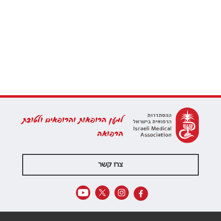
למען הרופאות והרופאים ולטובת
הרפואה
צרו קשר