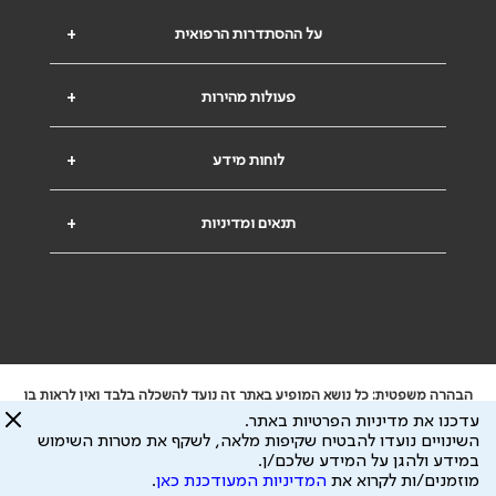
על ההסתדרות הרפואית
+
פעולות מהירות
+
לוחות מידע
+
תנאים ומדיניות
+
הבהרה משפטית: כל נושא המופיע באתר זה נועד להשכלה בלבד ואין לראות בו
ייעוץ רפואי או משפטי. אין הר"י אחראית לתוכן המתפרסם באתר זה ולכל נזק
עדכנו את מדיניות הפרטיות באתר.
שעלול להיגרם.
השינויים נועדו להבטיח שקיפות מלאה, לשקף את מטרות השימוש
ידוע לי שהר"י אוספת ושומרת מידע אישי לצורך מתן השרות וכי חלק ממנו עשוי
במידע ולהגן על המידע שלכם/ן.
להיות מועבר לצדדים שלישיים, הכל בכפוף ל
מדיניות הפרטיות
ול
תנאי השימוש
מוזמנים/ות לקרוא את
המדיניות המעודכנת כאן
.
כל הזכויות על המידע באתר שייכות להסתדרות הרפואית בישראל.