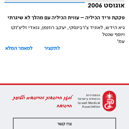
אוגוסט 2006
פקקת וריד הכיליה – עווית הכיליה עם מהלך לא שיגרתי
גיא הידש, לאוניד צ'רבינסקי, יעקב רוזנמן, גנאדי זליצ'נקו
ויוסף שנטל
עמ'
לתקציר
למאמר המלא
למען הרופאות והרופאים ולטובת
הרפואה
צרו קשר