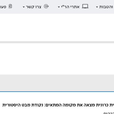
 והטבות
אתרי הר"י
צרו קשר
פעו
טית כרונית מצאה את מקומה המתאים: נקודת מבט היסטורית
ברהום