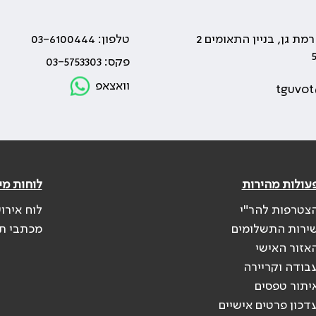
טלפון: 03-6100444
פקס: 03-5753303
וואצאפ
tguvot
עולות מהירות
לוחות מי
צטרפות להר"י
לוח אירו
ירות התשלומים
מכתבי ת
אזור האישי
בודה וקריירה
יתור טפסים
דכון פרטים אישיים