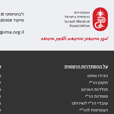
ז'בוטינסקי 35 רמת גן, בניין התאומים 2
מיקוד 5251108
@ima.org.il
למען הרופאות והרופאים ולטובת הרפואה
על ההסתדרות הרפואית
פ
הכירו אותנו
ה
תקנון הר"י
ש
תולדות הארגון
ה
מוסדות הר"י
ע
עובדי הר"י לשירותך
א
הצטרפות להר"י
ע