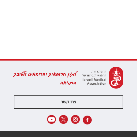
למען הרופאות והרופאים ולטובת
הרפואה
צרו קשר