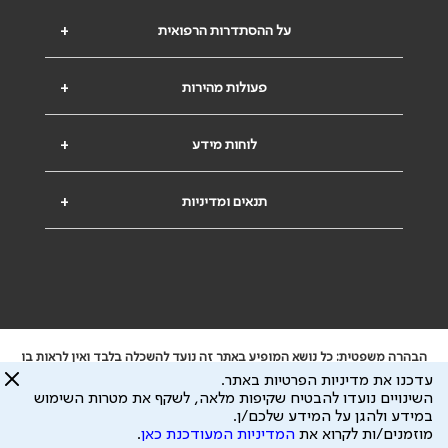
על ההסתדרות הרפואית
+
פעולות מהירות
+
לוחות מידע
+
תנאים ומדיניות
+
הבהרה משפטית: כל נושא המופיע באתר זה נועד להשכלה בלבד ואין לראות בו
ייעוץ רפואי או משפטי. אין הר"י אחראית לתוכן המתפרסם באתר זה ולכל נזק
עדכנו את מדיניות הפרטיות באתר.
שעלול להיגרם.
השינויים נועדו להבטיח שקיפות מלאה, לשקף את מטרות השימוש
ידוע לי שהר"י אוספת ושומרת מידע אישי לצורך מתן השרות וכי חלק ממנו עשוי
במידע ולהגן על המידע שלכם/ן.
להיות מועבר לצדדים שלישיים, הכל בכפוף ל
מדיניות הפרטיות
ול
תנאי השימוש
מוזמנים/ות לקרוא את
המדיניות המעודכנת כאן
.
כל הזכויות על המידע באתר שייכות להסתדרות הרפואית בישראל.