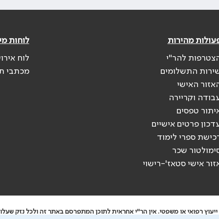
עולות מהירות
לוחות מי
צטרפות להר"י
לוח אירו
ירות התשלומים
מכתבי ת
אזור האישי
בודה וקריירה
יתור טפסים
דכון פרטים אישיים
כישת ספרי לימוד
ימולטור שכר
זור אישי סטאז'-רישוי
יעוץ רפואי או משפטי. אין הר"י אחראית לתוכן המתפרסם באתר זה ולכל נזק שעלול