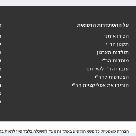
על ההסתדרות הרפואית
פ
הכירו אותנו
ה
תקנון הר"י
ש
תולדות הארגון
ה
מוסדות הר"י
ע
עובדי הר"י לשירותך
א
הצטרפות להר"י
ע
הורידו את אפליקציית הר"י
ר
ס
א
הבהרה משפטית: כל נושא המופיע באתר זה נועד להשכלה בלבד ואין לראות בו י