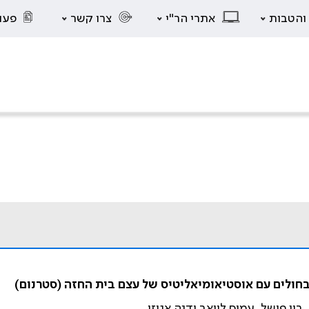
 והטבות
אתרי הר"י
צרו קשר
פעו
בחולים עם אוסטיאומיאליטיס של עצם בית החזה (סטרנום)
רון פישל, עמוס לויאב ודנה אגוזי