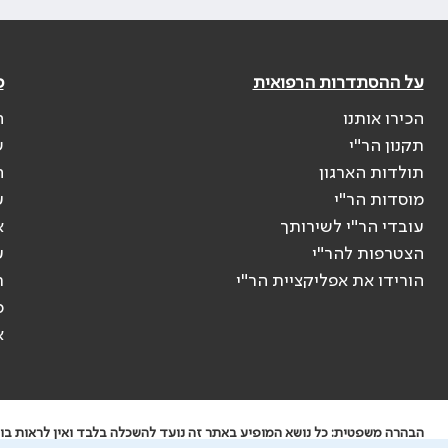
על ההסתדרות הרפואית
פ
הכירו אותנו
ה
תקנון הר"י
ש
תולדות הארגון
ה
מוסדות הר"י
ע
עובדי הר"י לשירותך
א
הצטרפות להר"י
ע
הורידו את אפליקציית הר"י
ר
ס
א
הבהרה משפטית: כל נושא המופיע באתר זה נועד להשכלה בלבד ואין לראות בו י