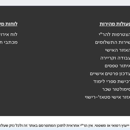
עולות מהירות
לוחות מי
צטרפות להר"י
לוח אירו
ירות התשלומים
מכתבי ת
אזור האישי
בודה וקריירה
יתור טפסים
דכון פרטים אישיים
כישת ספרי לימוד
ימולטור שכר
זור אישי סטאז'-רישוי
יעוץ רפואי או משפטי. אין הר"י אחראית לתוכן המתפרסם באתר זה ולכל נזק שעלול