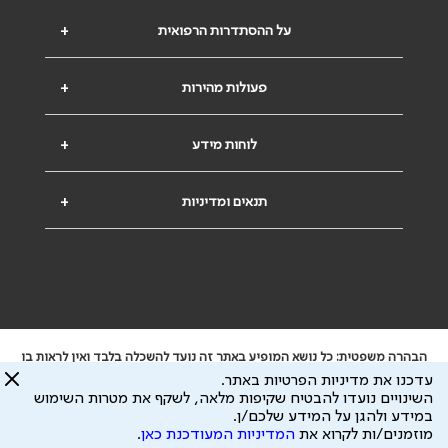
על ההסתדרות הרפואית
+
פעולות מהירות
+
לוחות מידע
+
תנאים ומדיניות
+
הבהרה משפטית: כל נושא המופיע באתר זה נועד להשכלה בלבד ואין לראות בו
ייעוץ רפואי או משפטי. אין הר"י אחראית לתוכן המתפרסם באתר זה ולכל נזק
עדכנו את מדיניות הפרטיות באתר.
שעלול להיגרם.
השינויים נועדו להבטיח שקיפות מלאה, לשקף את מטרות השימוש
ידוע לי שהר"י אוספת ושומרת מידע אישי לצורך מתן השרות וכי חלק ממנו עשוי
במידע ולהגן על המידע שלכם/ן.
להיות מועבר לצדדים שלישיים, הכל בכפוף ל
מדיניות הפרטיות
ול
תנאי השימוש
מוזמנים/ות לקרוא את
המדיניות המעודכנת כאן
.
כל הזכויות על המידע באתר שייכות להסתדרות הרפואית בישראל.