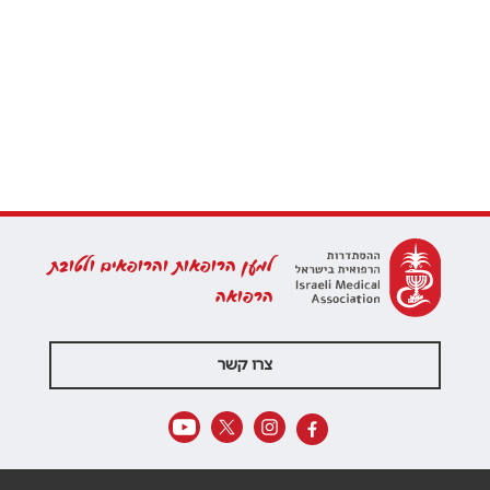
למען הרופאות והרופאים ולטובת
הרפואה
צרו קשר