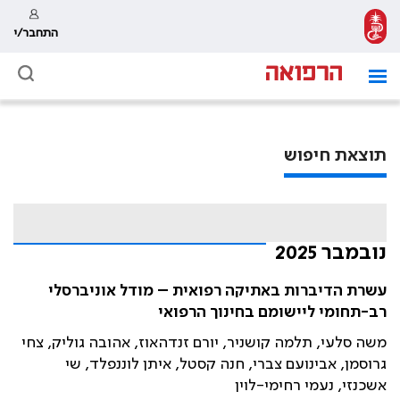
התחבר/י
תוצאת חיפוש
נובמבר 2025
עשרת הדיברות באתיקה רפואית – מודל אוניברסלי
רב-תחומי ליישומם בחינוך הרפואי
משה סלעי, תלמה קושניר, יורם זנדהאוז, אהובה גוליק, צחי
גרוסמן, אבינועם צברי, חנה קסטל, איתן לוננפלד, שי
אשכנזי, נעמי רחימי-לוין