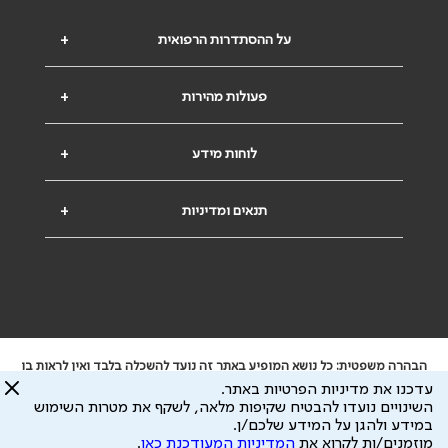
על ההסתדרות הרפואית
+
פעולות מהירות
+
לוחות מידע
+
תנאים ומדיניות
+
הבהרה משפטית: כל נושא המופיע באתר זה נועד להשכלה בלבד ואין לראות בו
ייעוץ רפואי או משפטי. אין הר"י אחראית לתוכן המתפרסם באתר זה ולכל נזק
עדכנו את מדיניות הפרטיות באתר.
שעלול להיגרם.
השינויים נועדו להבטיח שקיפות מלאה, לשקף את מטרות השימוש
ידוע לי שהר"י אוספת ושומרת מידע אישי לצורך מתן השרות וכי חלק ממנו עשוי
במידע ולהגן על המידע שלכם/ן.
להיות מועבר לצדדים שלישיים, הכל בכפוף ל
מדיניות הפרטיות
ול
תנאי השימוש
מוזמנים/ות לקרוא את
המדיניות המעודכנת כאן
.