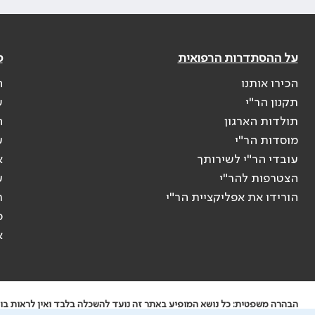
על ההסתדרות הרפואית
פ
הכירו אותנו
ה
תקנון הר"י
ש
תולדות הארגון
ה
מוסדות הר"י
ע
עובדי הר"י לשירותך
א
הצטרפות להר"י
ע
הורידו את אפליקציית הר"י
ר
ס
א
הבהרה משפטית: כל נושא המופיע באתר זה נועד להשכלה בלבד ואין לראות בו י