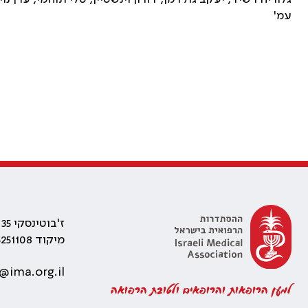
עמ'
ז'בוטינסקי 35 רמת גן, בניין התאומים 2
מיקוד 5251108
@ima.org.il
למען הרופאות והרופאים ולטובת הרפואה