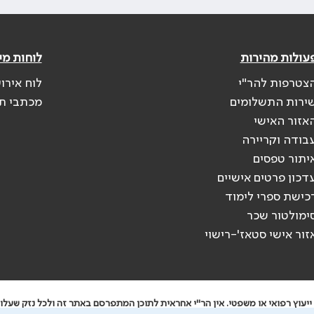
עולות מהירות
לוחות מי
צטרפות להר"י
לוח אירו
ירות התשלומים
מכתבי ת
אזור האישי
בודה וקריירה
יתור טפסים
דכון פרטים אישיים
כישת ספרי לימוד
ימולטור שכר
זור אישי סטאז'-רישוי
יעוץ רפואי או משפטי. אין הר"י אחראית לתוכן המתפרסם באתר זה ולכל נזק שעלול