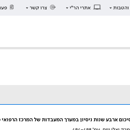
 והטבות
אתרי הר"י
צרו קשר
פעו
יכום ארבע שנות ניסיון במערך המעבדות של המרכז הרפואי 
לי וייס. עמ' 494-498