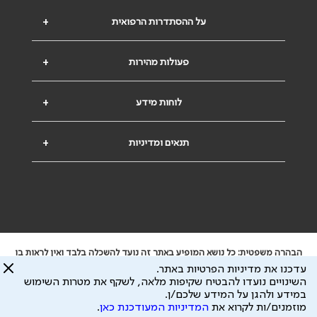
על ההסתדרות הרפואית
+
פעולות מהירות
+
לוחות מידע
+
תנאים ומדיניות
+
הבהרה משפטית: כל נושא המופיע באתר זה נועד להשכלה בלבד ואין לראות בו
ייעוץ רפואי או משפטי. אין הר"י אחראית לתוכן המתפרסם באתר זה ולכל נזק
עדכנו את מדיניות הפרטיות באתר.
שעלול להיגרם.
השינויים נועדו להבטיח שקיפות מלאה, לשקף את מטרות השימוש
ידוע לי שהר"י אוספת ושומרת מידע אישי לצורך מתן השרות וכי חלק ממנו עשוי
במידע ולהגן על המידע שלכם/ן.
להיות מועבר לצדדים שלישיים, הכל בכפוף ל
מדיניות הפרטיות
ול
תנאי השימוש
מוזמנים/ות לקרוא את
המדיניות המעודכנת כאן
.
כל הזכויות על המידע באתר שייכות להסתדרות הרפואית בישראל.