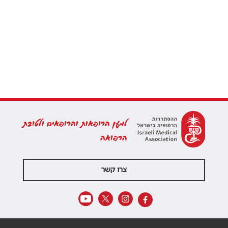
למען הרופאות והרופאים ולטובת
הרפואה
צרו קשר