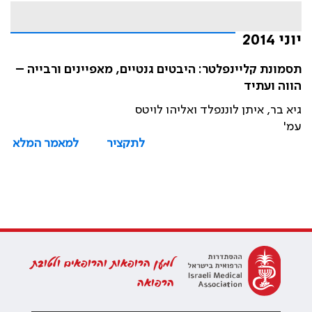
יוני 2014
תסמונת קליינפלטר: היבטים גנטיים, מאפיינים ורבייה –
הווה ועתיד
גיא בר, איתן לוננפלד ואליהו לויטס
עמ'
לתקציר
למאמר המלא
למען הרופאות והרופאים ולטובת
הרפואה