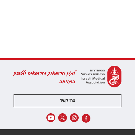
למען הרופאות והרופאים ולטובת
הרפואה
צרו קשר