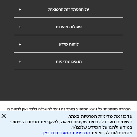
על ההסתדרות הרפואית
+
פעולות מהירות
+
לוחות מידע
+
תנאים ומדיניות
+
הבהרה משפטית: כל נושא המופיע באתר זה נועד להשכלה בלבד ואין לראות בו
ייעוץ רפואי או משפטי. אין הר"י אחראית לתוכן המתפרסם באתר זה ולכל נזק
עדכנו את מדיניות הפרטיות באתר.
שעלול להיגרם.
השינויים נועדו להבטיח שקיפות מלאה, לשקף את מטרות השימוש
ידוע לי שהר"י אוספת ושומרת מידע אישי לצורך מתן השרות וכי חלק ממנו עשוי
במידע ולהגן על המידע שלכם/ן.
להיות מועבר לצדדים שלישיים, הכל בכפוף ל
מדיניות הפרטיות
ול
תנאי השימוש
מוזמנים/ות לקרוא את
המדיניות המעודכנת כאן
.
כל הזכויות על המידע באתר שייכות להסתדרות הרפואית בישראל.