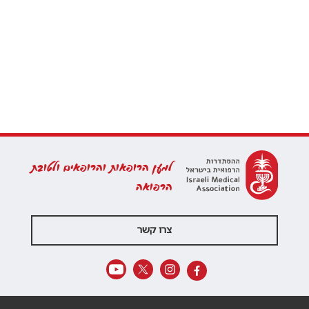
למען הרופאות והרופאים ולטובת
הרפואה
צרו קשר