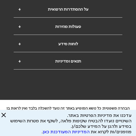
על ההסתדרות הרפואית
+
פעולות מהירות
+
לוחות מידע
+
תנאים ומדיניות
+
הבהרה משפטית: כל נושא המופיע באתר זה נועד להשכלה בלבד ואין לראות בו
ייעוץ רפואי או משפטי. אין הר"י אחראית לתוכן המתפרסם באתר זה ולכל נזק
עדכנו את מדיניות הפרטיות באתר.
שעלול להיגרם.
השינויים נועדו להבטיח שקיפות מלאה, לשקף את מטרות השימוש
ידוע לי שהר"י אוספת ושומרת מידע אישי לצורך מתן השרות וכי חלק ממנו עשוי
במידע ולהגן על המידע שלכם/ן.
להיות מועבר לצדדים שלישיים, הכל בכפוף ל
מדיניות הפרטיות
ול
תנאי השימוש
מוזמנים/ות לקרוא את
המדיניות המעודכנת כאן
.
כל הזכויות על המידע באתר שייכות להסתדרות הרפואית בישראל.