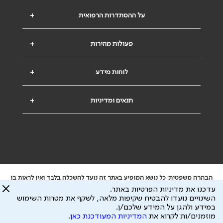
על ההסתדרות הרפואית
+
פעולות מהירות
+
לוחות מידע
+
תנאים ומדיניות
+
הבהרה משפטית: כל נושא המופיע באתר זה נועד להשכלה בלבד ואין לראות בו
ייעוץ רפואי או משפטי. אין הר"י אחראית לתוכן המתפרסם באתר זה ולכל נזק
עדכנו את מדיניות הפרטיות באתר.
שעלול להיגרם.
השינויים נועדו להבטיח שקיפות מלאה, לשקף את מטרות השימוש
ידוע לי שהר"י אוספת ושומרת מידע אישי לצורך מתן השרות וכי חלק ממנו עשוי
במידע ולהגן על המידע שלכם/ן.
להיות מועבר לצדדים שלישיים, הכל בכפוף ל
מדיניות הפרטיות
ול
תנאי השימוש
מוזמנים/ות לקרוא את
המדיניות המעודכנת כאן
.
כל הזכויות על המידע באתר שייכות להסתדרות הרפואית בישראל.