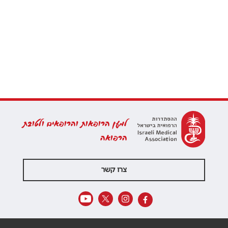
למען הרופאות והרופאים ולטובת
הרפואה
צרו קשר