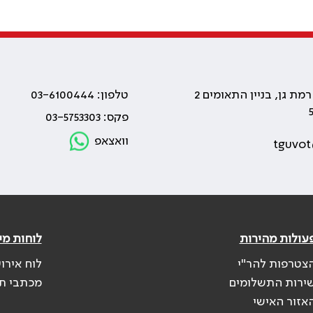
טלפון: 03-6100444
פקס: 03-5753303
וואצאפ
tguvot
עולות מהירות
לוחות מי
צטרפות להר"י
לוח אירו
ירות התשלומים
מכתבי ת
אזור האישי