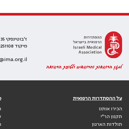
ז'בוטינסקי 35 רמת גן, בניין התאומים 2
מיקוד 5251108
@ima.org.il
למען הרופאות והרופאים ולטובת הרפואה
על ההסתדרות הרפואית
פ
הכירו אותנו
ה
תקנון הר"י
ש
תולדות הארגון
ה