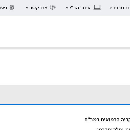
 והטבות
אתרי הר"י
צרו קשר
פעו
ני, צילה צוקרמן