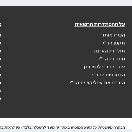
על ההסתדרות הרפואית
פ
הכירו אותנו
ה
תקנון הר"י
ש
תולדות הארגון
ה
מוסדות הר"י
ע
עובדי הר"י לשירותך
א
הצטרפות להר"י
ע
הורידו את אפליקציית הר"י
ר
ס
א
הבהרה משפטית: כל נושא המופיע באתר זה נועד להשכלה בלבד ואין לראות בו י