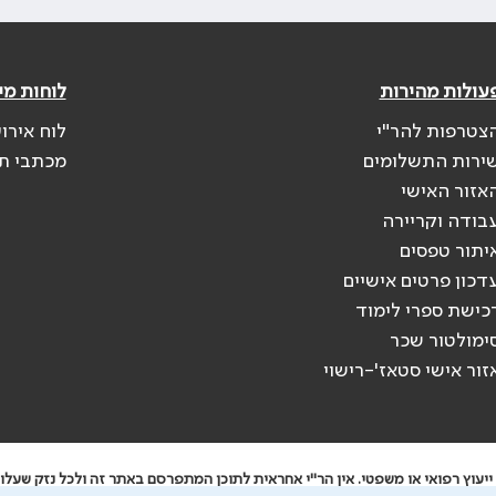
עולות מהירות
לוחות מי
צטרפות להר"י
לוח אירו
ירות התשלומים
מכתבי ת
אזור האישי
בודה וקריירה
יתור טפסים
דכון פרטים אישיים
כישת ספרי לימוד
ימולטור שכר
זור אישי סטאז'-רישוי
יעוץ רפואי או משפטי. אין הר"י אחראית לתוכן המתפרסם באתר זה ולכל נזק שעלול