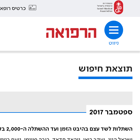
כרטיס רופא
ניווט
תוצאת חיפוש
ספטמבר 2017
השתלות לשד עצם בהיבט הזמן ועד ההשתלה ה-2,000 בקריה הרפואית רמב"ם
ישראל הניג, יעקב רואו, נוהאד חדאד, ריבה פיינמן, נועם בנימי