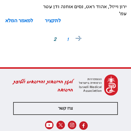
ירון וייזל, אהוד ראט, נסים אוחנה ודן עטר
עמ'
לתקציר
למאמר המלא
2
1
למען הרופאות והרופאים ולטובת
הרפואה
צרו קשר