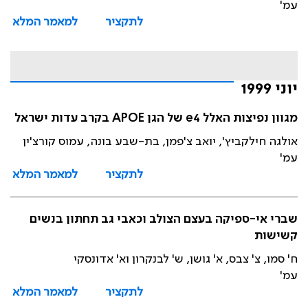
עמ'
לתקציר
למאמר המלא
יוני 1999
מגוון נפיצות האלל e4 של הגן APOE בקרב עדות ישראל
אולגה חילקביץ', יואב צ'פמן, בת-שבע בונה, עמוס קורצ'ין
עמ'
לתקציר
למאמר המלא
שברי אי-ספיקה בעצם הצולב וכאבי גב תחתון בנשים
קשישות
ח' סמו, צ' צבס, א' גושן, ש' לבנקרון וא' אדונסקי
עמ'
לתקציר
למאמר המלא