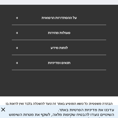
על ההסתדרות הרפואית
+
פעולות מהירות
+
לוחות מידע
+
תנאים ומדיניות
+
הבהרה משפטית: כל נושא המופיע באתר זה נועד להשכלה בלבד ואין לראות בו
ייעוץ רפואי או משפטי. אין הר"י אחראית לתוכן המתפרסם באתר זה ולכל נזק
עדכנו את מדיניות הפרטיות באתר.
שעלול להיגרם.
השינויים נועדו להבטיח שקיפות מלאה, לשקף את מטרות השימוש