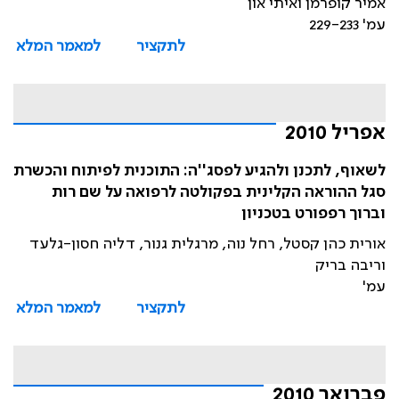
אמיר קופרמן ואיתי און
עמ' 229-233
לתקציר
למאמר המלא
אפריל 2010
לשאוף, לתכנן ולהגיע לפסג''ה: התוכנית לפיתוח והכשרת
סגל ההוראה הקלינית בפקולטה לרפואה על שם רות
וברוך רפפורט בטכניון
אורית כהן קסטל, רחל נוה, מרגלית גנור, דליה חסון-גלעד
וריבה בריק
עמ'
לתקציר
למאמר המלא
פברואר 2010