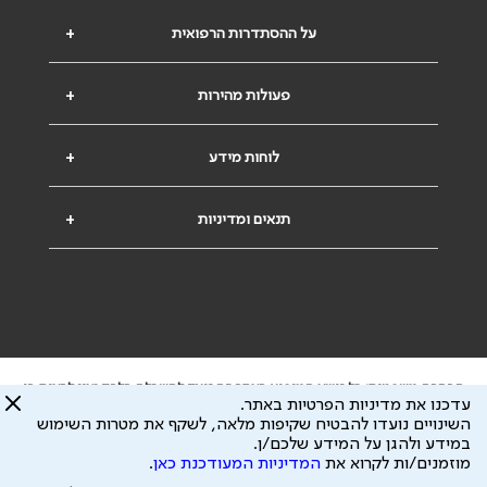
על ההסתדרות הרפואית
+
פעולות מהירות
+
לוחות מידע
+
תנאים ומדיניות
+
הבהרה משפטית: כל נושא המופיע באתר זה נועד להשכלה בלבד ואין לראות בו
עדכנו את מדיניות הפרטיות באתר.
ייעוץ רפואי או משפטי. אין הר"י אחראית לתוכן המתפרסם באתר זה ולכל נזק
השינויים נועדו להבטיח שקיפות מלאה, לשקף את מטרות השימוש
שעלול להיגרם.
במידע ולהגן על המידע שלכם/ן.
ידוע לי שהר"י אוספת ושומרת מידע אישי לצורך מתן השרות וכי חלק ממנו עשוי
מוזמנים/ות לקרוא את
המדיניות המעודכנת כאן
.
להיות מועבר לצדדים שלישיים, הכל בכפוף ל
מדיניות הפרטיות
ול
תנאי השימוש
כל הזכויות על המידע באתר שייכות להסתדרות הרפואית בישראל.